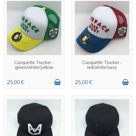
EN STOCK
EN STOCK
Casquette Trucker -
Casquette Trucker -
green/white/yellow
red/white/navy
25,00 €
25,00 €