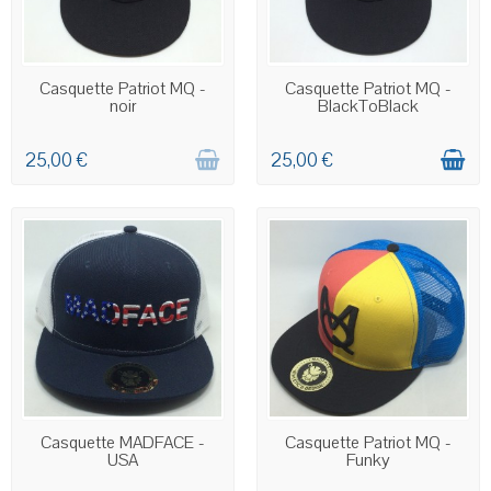
STOCK ÉPUISÉ
EN STOCK
Casquette Patriot MQ -
Casquette Patriot MQ -
noir
BlackToBlack
25,00 €
25,00 €
EN STOCK
EN STOCK
Casquette MADFACE -
Casquette Patriot MQ -
USA
Funky