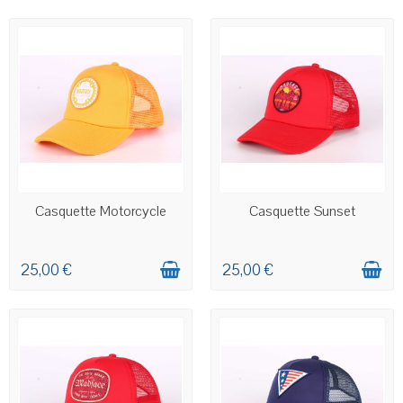
EN STOCK
EN STOCK
Casquette Motorcycle
Casquette Sunset
25,00 €
25,00 €