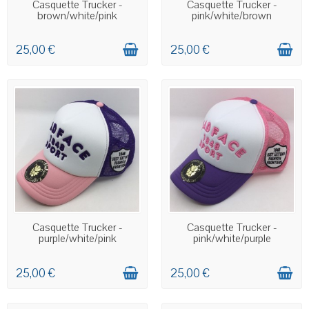
EN STOCK
EN STOCK
Casquette Trucker -
Casquette Trucker -
brown/white/pink
pink/white/brown
25,00 €
25,00 €
EN STOCK
EN STOCK
Casquette Trucker -
Casquette Trucker -
purple/white/pink
pink/white/purple
25,00 €
25,00 €