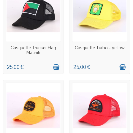
EN STOCK
EN STOCK
Casquette Trucker Flag
Casquette Turbo - yellow
Matinik
25,00 €
25,00 €