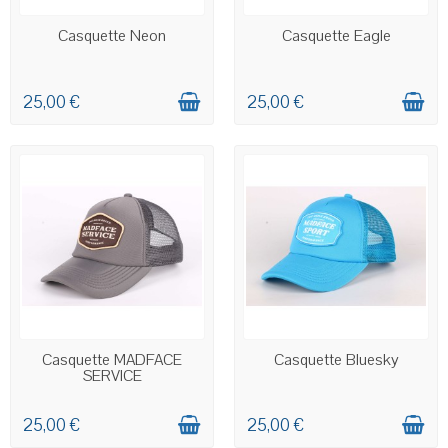
EN STOCK
EN STOCK
Casquette Neon
Casquette Eagle
25,00 €
25,00 €
EN STOCK
EN STOCK
Casquette MADFACE
Casquette Bluesky
SERVICE
25,00 €
25,00 €