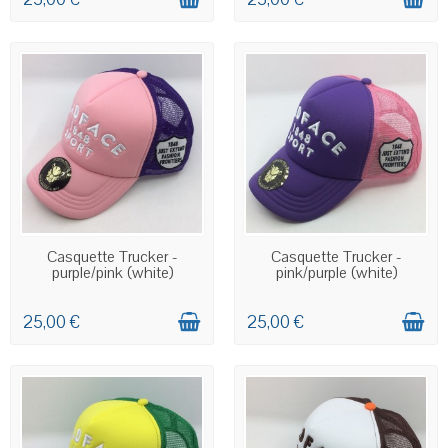
EN STOCK
EN STOCK
Casquette Trucker -
Casquette Trucker -
purple/pink (white)
pink/purple (white)
25,00 €
25,00 €