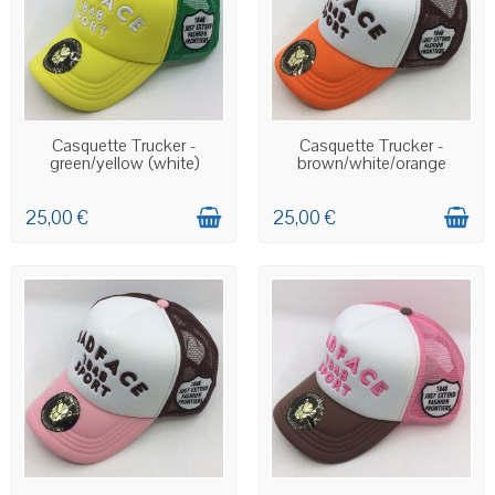
EN STOCK
EN STOCK
Casquette Trucker -
Casquette Trucker -
green/yellow (white)
brown/white/orange
25,00 €
25,00 €