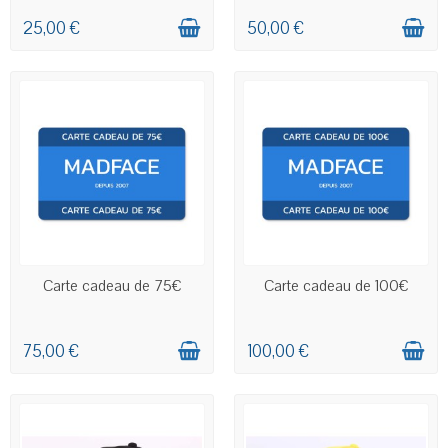
25,00 €
50,00 €
SERA CRÉDITÉE SUR LE
SERA CRÉDITÉE SUR LE
Carte cadeau de 75€
Carte cadeau de 100€
COMPTE CLIENT INDIQUÉ
COMPTE CLIENT INDIQUÉ
75,00 €
100,00 €