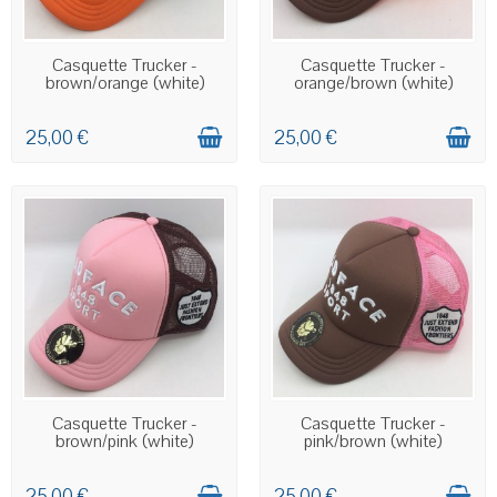
EN STOCK
EN STOCK
Casquette Trucker -
Casquette Trucker -
brown/orange (white)
orange/brown (white)
25,00 €
25,00 €
EN STOCK
EN STOCK
Casquette Trucker -
Casquette Trucker -
brown/pink (white)
pink/brown (white)
25,00 €
25,00 €