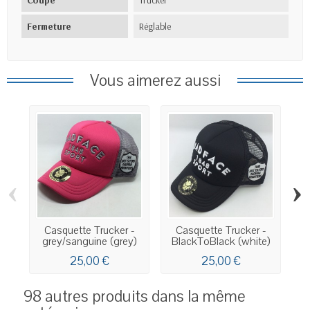
Coupe
Trucker
Fermeture
Réglable
Vous aimerez aussi
‹
›
Casquette Trucker -
Casquette Trucker -
grey/sanguine (grey)
BlackToBlack (white)
W
25,00 €
25,00 €
98 autres produits dans la même