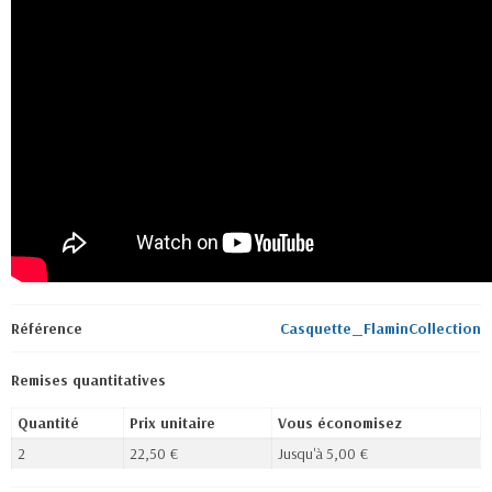
Référence
Casquette_FlaminCollection
Remises quantitatives
Quantité
Prix unitaire
Vous économisez
2
22,50 €
Jusqu'à 5,00 €