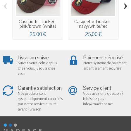
‹
›
Casquette Trucker -
Casquette Trucker -
Ca
pink/brown (white)
navy/white/red
25,00 €
25,00 €
Livraison suivie
Paiement sécurisé
Suivez votre colis depuis
Notre système de paiement
chez vous, jusqu'à chez
est entièrement sécurisé
vous
Garantie satisfaction
Service client
Nos produits sont
Vous avez une question ?
systématiquement contrôlés
N'hésitez pas :
par notre service qualité
info@madface.net
avant livraison