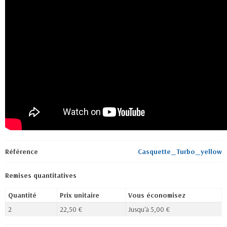
Référence
Casquette_Turbo_yellow
Remises quantitatives
Quantité
Prix unitaire
Vous économisez
2
22,50 €
Jusqu'à 5,00 €